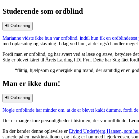
Studerende som ordblind
🔊 Oplæsning
Marianne vidste ikke hun var ordblind, indtil hun fik en ordblindetest 
med oplæsning og stavning. I dag ved hun, at det også handler meget
Fordi man er ordblind, og har svært ved at læse og stave, betydere de
Stig er blevet kåret til Årets Lærling i DI Fyn. Dette har Stig fået ford
“flittig, hjælpsom og energisk ung mand, der samtidig er en g
Man er ikke dum!
🔊 Oplæsning
Nogle ordblinde har minder om, at de er blevet kaldt dumme, fordi de 
Der er mange store personligheder i historien, der var ordblinde. Le
En der kender denne oplevelse er
Eivind Underbjerg Hansen, som husk
startede på en maskinstationen, og i dag er han med i ejerkredsen, so