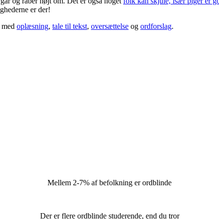
e går og råber højt om. Det er også noget
folk kan skjule, især piger er go
ighederne er der!
ig med
oplæsning
,
tale til tekst
,
oversættelse
og
ordforslag
.
Mellem 2-7% af befolkning er ordblinde
Der er flere ordblinde studerende, end du tror