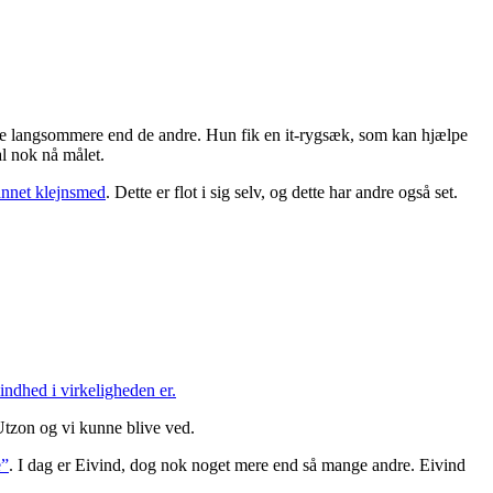
æste langsommere end de andre. Hun fik en it-rygsæk, som kan hjælpe
l nok nå målet.
annet klejnsmed
. Dette er flot i sig selv, og dette har andre også set.
indhed i virkeligheden er.
Utzon og vi kunne blive ved.
e”
. I dag er Eivind, dog nok noget mere end så mange andre. Eivind