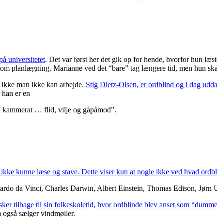
på universitetet
. Det var først her det gik op for hende, hvorfor hun l
 om planlægning. Marianne ved det “bare” tag længere tid, men hun ska
t ikke man ikke kan arbejde.
Stig Dietz-Olsen, er ordblind og i dag udd
i han er en
od kammerat … flid, vilje og gåpåmod”.
ikke kunne læse og stave. Dette viser kun at nogle ikke ved hvad ordbl
onardo da Vinci, Charles Darwin, Albert Einstein, Thomas Edison, Jørn 
er tilbage til sin folkeskoletid, hvor ordblinde blev anset som “dumm
m også sælger vindmøller.