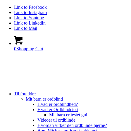
Link to Facebook
Link to Instagram
Link to Youtube
Link to LinkedIn
Link to Mail
0
Shopping Cart
Til forældre
Mit barn er ordblind
Hvad er ordblindhed?
Hvad er Ordblindetest
Mit barn er testet gul
Videoer til ordblinde
Hvordan virker den ordblinde hjerne?
Bog: Michael og Bogstavbjerget