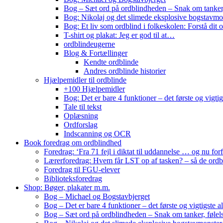
Bog – Sæt ord på ordblindheden – Snak om tanker,
Bog: Nikolaj og det slimede eksplosive bogstavmo
Bog: Et liv som ordblind i folkeskolen: Forstå dit o
T-shirt og plakat: Jeg er god til at…
ordblindeugerne
Blog & Fortællinger
Kendte ordblinde
Andres ordblinde historier
Hjælpemidler til ordblinde
+100 Hjælpemidler
Bog: Det er bare 4 funktioner – det første og vigti
Tale til tekst
Oplæsning
Ordforslag
Indscanning og OCR
Book foredrag om ordblindhed
Foredrag: ‘Fra 71 fejl i diktat til uddannelse … og nu forf
Lærerforedrag: Hvem får LST op af tasken? – så de ordbli
Foredrag til FGU-elever
Biblioteksforedrag
Shop: Bøger, plakater m.m.
Bog – Michael og Bogstavbjerget
Bog – Det er bare 4 funktioner – det første og vigtigste 
Bog – Sæt ord på ordblindheden – Snak om tanker, følel