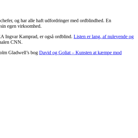
opchefer, og har alle haft udfordringer med ordblindhed. En
 sin egen virksomhed.
KEA Ingvar Kamprad, er også ordblind.
Listen er lang, af nulevende og
kanalen CNN.
alcolm Gladwell’s bog
David og Goliat – Kunsten at kæmpe mod