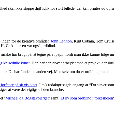
hed skal ikke stoppe dig! Klik for stort billede, der kan printes ud og s
e
inden for de kreative områder,
John Lennon
, Kurt Cobain, Tom Crui
H. C. Andersen var også ordblind.
åske har brugt på, at tegne på et papir, fordi man ikke kunne følge un
og krusedulle kunst
. Han har derudover arbejdet med et projekt, der s
oner. De har fundet en anden vej. Men selv om du er ordblind, kan du o
orfatter på sit visitkort
. Jim’s redaktør sagde engang at “Du staver so
 siges at være det vigtigste i den branche.
et ‘
Michael og Bogstavbjerget
‘ samt ‘
Et liv som ordblind i folkeskolen