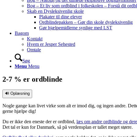
Bog – Nikolaj og det slimede eksplosive bogstavmonster
Bog – Et liv som ordblind i folkeskolen – Forstå dit ordbl
Skab en Dysleksivenlig skole
Plakater til dine elever
Ordblindepakken – Gør din skole dysleksivenlig
Gør hjælpemidlerne synlige med LST
Bagom
Kontakt
Hvem er Jesper Sehested
Omtale
Søg
Menu
Menu
2-7 % er ordblinde
🔊 Oplæsning
Nogle gange kan livet virke som alt er imod dig, og ingen andre. Dett
gerne hjælpe dig!
Du er ikke den eneste der er ordblind,
læs om andre ordblinde og deres
Det tal er kun for Danmark, så på verdensplan er tallet meget større.