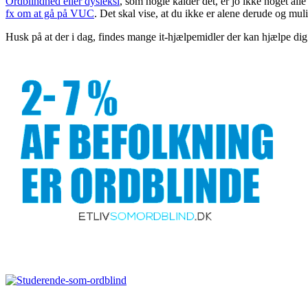
Ordblindhed eller dysleksi
, som nogle kalder det, er jo ikke noget all
fx om at gå på VUC
. Det skal vise, at du ikke er alene derude og mul
Husk på at der i dag, findes mange it-hjælpemidler der kan hjælpe d