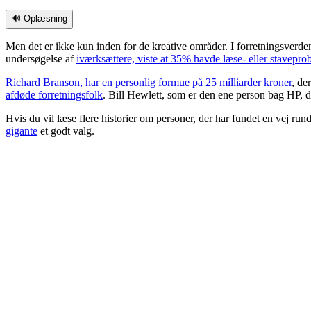
🔊 Oplæsning
Men det er ikke kun inden for de kreative områder. I forretningsverden 
undersøgelse af
iværksættere, viste at 35% havde læse- eller stavepro
Richard Branson, har en personlig formue på 25 milliarder kroner
, de
afdøde forretningsfolk
. Bill Hewlett, som er den ene person bag HP, 
Hvis du vil læse flere historier om personer, der har fundet en vej ru
gigante
et godt valg.