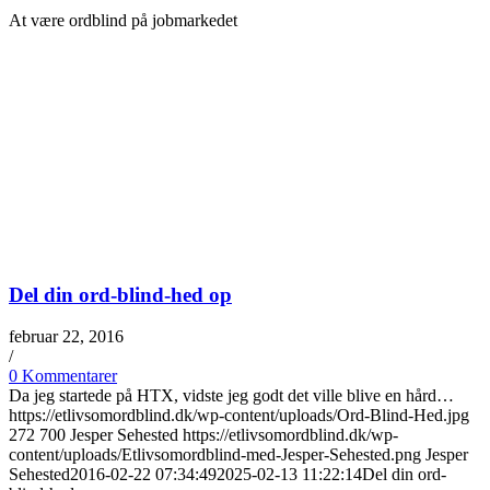
At være ordblind på jobmarkedet
Del din ord-blind-hed op
februar 22, 2016
/
0 Kommentarer
Da jeg startede på HTX, vidste jeg godt det ville blive en hård…
https://etlivsomordblind.dk/wp-content/uploads/Ord-Blind-Hed.jpg
272
700
Jesper Sehested
https://etlivsomordblind.dk/wp-
content/uploads/Etlivsomordblind-med-Jesper-Sehested.png
Jesper
Sehested
2016-02-22 07:34:49
2025-02-13 11:22:14
Del din ord-