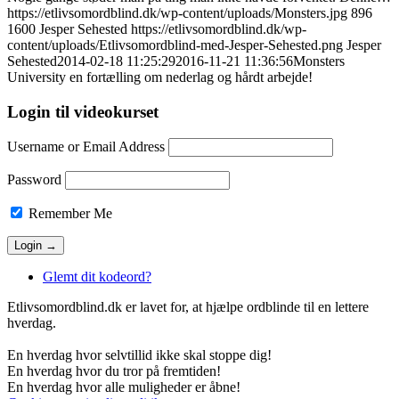
https://etlivsomordblind.dk/wp-content/uploads/Monsters.jpg
896
1600
Jesper Sehested
https://etlivsomordblind.dk/wp-
content/uploads/Etlivsomordblind-med-Jesper-Sehested.png
Jesper
Sehested
2014-02-18 11:25:29
2016-11-21 11:36:56
Monsters
University en fortælling om nederlag og hårdt arbejde!
Login til videokurset
Username or Email Address
Password
Remember Me
Glemt dit kodeord?
Etlivsomordblind.dk er lavet for, at hjælpe ordblinde til en lettere
hverdag.
En hverdag hvor selvtillid ikke skal stoppe dig!
En hverdag hvor du tror på fremtiden!
En hverdag hvor alle muligheder er åbne!