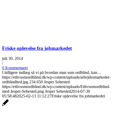
Friske oplevelse fra jobmarkedet
juli 30, 2014
/
0 Kommentarer
I tidligere indlæg så vi på hvordan man som ordblind, kan…
https://etlivsomordblind.dk/wp-content/uploads/arbejdesmarkedet-
ordblindhed.jpg
234
650
Jesper Sehested
https://etlivsomordblind.dk/wp-content/uploads/Etlivsomordblind-
med-Jesper-Sehested.png
Jesper Sehested
2014-07-30
05:58:48
2025-02-13 11:12:27
Friske oplevelse fra jobmarkedet