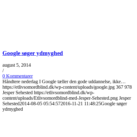
Google søger ydmyghed
august 5, 2014
/
0 Kommentarer
Håndtere nederlag I Google tæller den gode uddannelse, ikke…
https://etlivsomordblind.dk/wp-content/uploads/google.jpg
367
978
Jesper Sehested
https://etlivsomordblind.dk/wp-
content/uploads/Etlivsomordblind-med-Jesper-Sehested.png
Jesper
Sehested
2014-08-05 05:54:57
2016-11-21 11:48:25
Google søger
ydmyghed