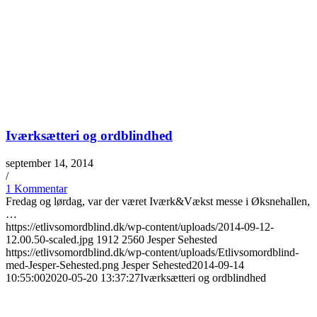
Iværksætteri og ordblindhed
september 14, 2014
/
1 Kommentar
Fredag og lørdag, var der været Iværk&Vækst messe i Øksnehallen,
…
https://etlivsomordblind.dk/wp-content/uploads/2014-09-12-
12.00.50-scaled.jpg
1912
2560
Jesper Sehested
https://etlivsomordblind.dk/wp-content/uploads/Etlivsomordblind-
med-Jesper-Sehested.png
Jesper Sehested
2014-09-14
10:55:00
2020-05-20 13:37:27
Iværksætteri og ordblindhed