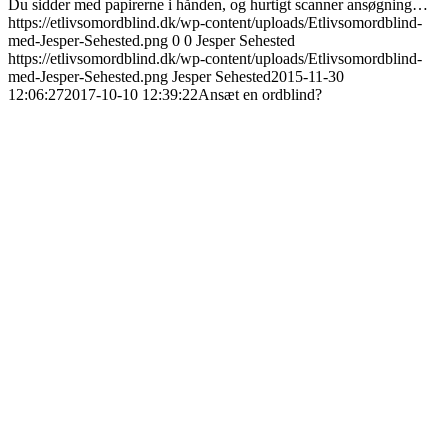
Du sidder med papirerne i hånden, og hurtigt scanner ansøgning…
https://etlivsomordblind.dk/wp-content/uploads/Etlivsomordblind-
med-Jesper-Sehested.png
0
0
Jesper Sehested
https://etlivsomordblind.dk/wp-content/uploads/Etlivsomordblind-
med-Jesper-Sehested.png
Jesper Sehested
2015-11-30
12:06:27
2017-10-10 12:39:22
Ansæt en ordblind?