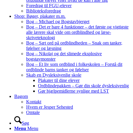
ordblinde elever viser hvad de kan i alle fag
Foredrag til FGU-elever
Biblioteksforedrag
Shop: Bøger, plakater m.m.
Bog – Michael og Bogstavbjerget
Bog – Det er bare 4 funktioner – det første og vigtigste
alle lærere skal vide om ordblindhed og læse-
skriveteknologi
Bog – Sæt ord på ordblindheden – Snak om tanker,
følelser og læsning
Bog – Nikolaj og det slimede eksplosive
bogstavmonster
Bog – Et liv som ordblind i folkeskolen – Forstå dit
ordblinde barns tanker og følelser
Skab en Dysleksivenlig skole
Plakater til dine elever
Ordblindepakken – Gør din skole dysleksivenlig
Gør hjælpemidlerne synlige med LST
Bagom
Kontakt
Hvem er Jesper Sehested
Omtale
Søg
Menu
Menu