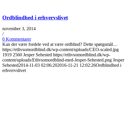
Ordblindhed i erhvervslivet
november 3, 2014
/
0 Kommentarer
Kan der være fordele ved at være ordblind? Dette spørgsmål…
https://etlivsomordblind.dk/wp-content/uploads/CEO-scaled.jpg
1919
2560
Jesper Sehested
https://etlivsomordblind.dk/wp-
content/uploads/Etlivsomordblind-med-Jesper-Sehested.png
Jesper
Sehested
2014-11-03 02:06:20
2016-11-21 12:02:26
Ordblindhed i
erhvervslivet