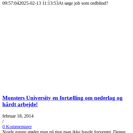
09:57:04
2025-02-13 11:13:53
At søge job som ordblind?
Monsters University en fortælling om nederlag og
hårdt arbejde!
februar 18, 2014
/
0 Kommentarer
Nogle gange støder man på ting man ikke havde forventet. Denne…