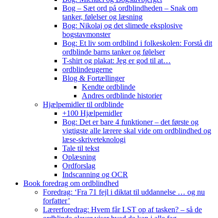
Bog – Sæt ord på ordblindheden – Snak om
tanker, følelser og læsning
Bog: Nikolaj og det slimede eksplosive
bogstavmonster
Bog: Et liv som ordblind i folkeskolen: Forstå dit
ordblinde barns tanker og følelser
T-shirt og plakat: Jeg er god til at…
ordblindeugerne
Blog & Fortællinger
Kendte ordblinde
Andres ordblinde historier
Hjælpemidler til ordblinde
+100 Hjælpemidler
Bog: Det er bare 4 funktioner – det første og
vigtigste alle lærere skal vide om ordblindhed og
læse-skriveteknologi
Tale til tekst
Oplæsning
Ordforslag
Indscanning og OCR
Book foredrag om ordblindhed
Foredrag: ‘Fra 71 fejl i diktat til uddannelse … og nu
forfatter’
Lærerforedrag: Hvem får LST op af tasken? – så de