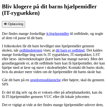
Bliv klogere på dit barns hjælpemidler
(IT-rygsækken)
🔊 Oplæsning
Der findes mange forskellige
it-hjælpemidler
til ordblinde, og nogle
af dem vil passe til dit barn.
I folkeskolen får dit barn bevilliget sine hjælpemidler gennem
skolen, når
ordblindetesten
viser, at
dit barn er ordblind
. Det kaldes
mange forskellige ting som fx IT rygsækken, IT-startpakker, LST
eller læse- skriveteknologier (kært barn har mange navne). Men det
grundlæggende er, at dit ordblinde barn kan få hjælpemidler, der kan
hjælpe med at læse og stave i skolearbejdet. Kontakt dit barns skole,
hvis du ønsker mere viden om de hjælpemidler dit barns skole har.
Går dit barn på en
ungdomsuddannelse
eller højere, skal du gennem
SPS
Er det til dig selv og du er voksen eller på arbejdsmarkedet, kan du
få IT-hjælpemidler gennem VUC eller dit lokale jobcenter.
Det er vigtigt at vide at der findes mange hjælpemidler udover dem,