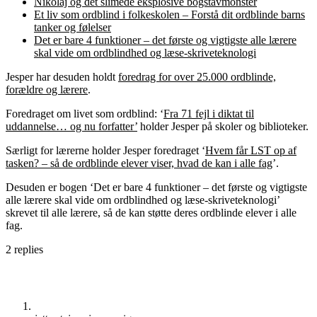
Nikolaj og det slimede eksplosive bogstavmonster
Et liv som ordblind i folkeskolen – Forstå dit ordblinde barns
tanker og følelser
Det er bare 4 funktioner – det første og vigtigste alle lærere
skal vide om ordblindhed og læse-skriveteknologi
Jesper har desuden holdt
foredrag for over 25.000 ordblinde,
forældre og lærere
.
Foredraget om livet som ordblind: ‘
Fra 71 fejl i diktat til
uddannelse… og nu forfatter’
holder Jesper på skoler og biblioteker.
Særligt for lærerne holder Jesper foredraget ‘
Hvem får LST op af
tasken? – så de ordblinde elever viser, hvad de kan i alle fag
’.
Desuden er bogen ‘Det er bare 4 funktioner – det første og vigtigste
alle lærere skal vide om ordblindhed og læse-skriveteknologi’
skrevet til alle lærere, så de kan støtte deres ordblinde elever i alle
fag.
2
replies