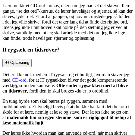
Lærerne får et CD-ord kursus, eller som jeg har set det skrevet flere
gange, “se det ord”-kursus. de lærer havelåger og stjerner, så kan der
staves, lyder det. Et ord af gangen, og hov nu, mistede jeg så tråden
i det jeg ville skrive, fordi det tager lang tid at finde det rigtige ord,
imens jeg inde i mit hoved skal holde på den sætning jeg er ved at
skrive, samtidig med at jeg skal arbejde med det ord jeg ikke lige
kan finde, trods havelåger, stjerner og oplæsning.
It rygsæk en tidsrøver?
🔊 Oplæsning
Det er ikke nok med en IT rygsæk og et hurtigt, hvordan staver jeg
med
CD-ord
, for at IT rygsækken bliver det gode kompenserende
værktøj, som den kan være.
Ofte ender rygsækken med at blive
en tidsrøver
, fordi den jo skal bruges -du er jo ordblind.
En tung byrde som skal bæres på ryggen, sammen med
ordblindheden. Et tydeligt bevis på at du ikke har lært det du kom i
skole for at lære, nemlig at læse og stave. Der læres ikke noget om
at
matematik har sin egen stemme -som er rigtig god til netop at
læse matematik højt
.
Der læres ikke hvordan man kan anvende cd-ord, når man skriver