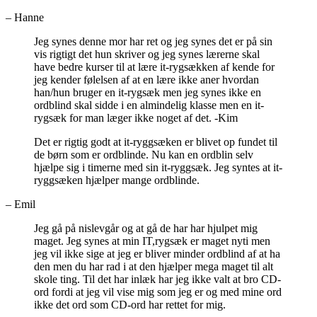
– Hanne
Jeg synes denne mor har ret og jeg synes det er på sin
vis rigtigt det hun skriver og jeg synes lærerne skal
have bedre kurser til at lære it-rygsækken af kende for
jeg kender følelsen af at en lære ikke aner hvordan
han/hun bruger en it-rygsæk men jeg synes ikke en
ordblind skal sidde i en almindelig klasse men en it-
rygsæk for man læger ikke noget af det. -Kim
Det er rigtig godt at it-ryggsæken er blivet op fundet til
de børn som er ordblinde. Nu kan en ordblin selv
hjælpe sig i timerne med sin it-ryggsæk. Jeg syntes at it-
ryggsæken hjælper mange ordblinde.
– Emil
Jeg gå på nislevgår og at gå de har har hjulpet mig
maget. Jeg synes at min IT,rygsæk er maget nyti men
jeg vil ikke sige at jeg er bliver minder ordblind af at ha
den men du har rad i at den hjælper mega maget til alt
skole ting. Til det har inlæk har jeg ikke valt at bro CD-
ord fordi at jeg vil vise mig som jeg er og med mine ord
ikke det ord som CD-ord har rettet for mig.