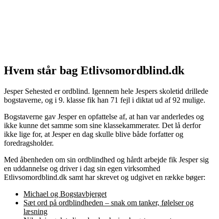
Hvem står bag Etlivsomordblind.dk
Jesper Sehested er ordblind. Igennem hele Jespers skoletid drillede
bogstaverne, og i 9. klasse fik han 71 fejl i diktat ud af 92 mulige.
Bogstaverne gav Jesper en opfattelse af, at han var anderledes og
ikke kunne det samme som sine klassekammerater. Det lå derfor
ikke lige for, at Jesper en dag skulle blive både forfatter og
foredragsholder.
Med åbenheden om sin ordblindhed og hårdt arbejde fik Jesper sig
en uddannelse og driver i dag sin egen virksomhed
Etlivsomordblind.dk samt har skrevet og udgivet en række bøger:
Michael og Bogstavbjerget
Sæt ord på ordblindheden – snak om tanker, følelser og
læsning