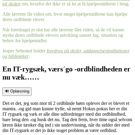
på skolen
om, hvorfor det ikke er så let at få hjælpemidlerne i brug.
Alle lærerne får viden om, hvor meget hjælpemidlerne kan hjælpe
deres ordblinde elever.
Når foredraget er slut har alle lærerne fået viden, så de vil kunne
styrke deres ordblinde elevers udvikling uanset fag, situation og
behov for hjælpemidler.
Jesper Sehested holder
foredrag på skoler, uddannelsesinstitutioner
og biblioteker
.
En IT-rygsæk, værs´go -ordblindheden er
nu væk……
🔊 Oplæsning
Det er det, jeg som mor til 2 ordblinde børn oplever der er blevet et
mantra. -og gid man kunne trylle, så nemt Hokus pokus her er din
IT rygsæk og væk er alle dine udfordringer med din ordblindhed,
bare brug den -og husk det nu. Tag den frem, hver time også selvom
læren ikke tænker dig ind i sin undervisning, når du sidder der med
din IT-rygsæk er det jo ikke noget problem at være ordblind.