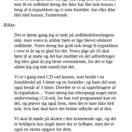
mor til en ordblind dreng der ikke har fået nok kursus i
brug af it-rygsækken og vi som forældre, har eller ikke
fået nået kursus, Fustrerende.
-Rikke
Det er første gang jeg er inde på ordblindeforeningens
side, men vores to ældste børn er lige blevet erklæret
ordblinde. Vores dreng har godt nok brugt It-rygsækken
i over et år og er glad for det. Vores pige på 10 skal
først til at starte og det har medført en del udfordringer.
Jeg blev glad da jeg læste ovenstående, for det er lige
sådan jeg (og min mand) har det.
Vi er i gang med CD-ord kursus, som består i en
forældredel på 3 timer og en forældre- og barn del som
også består af 3 timer. Derefter er vi så superbrugere af
It-rygsækken… Vores dreng har efterspurgt noget mere
undervisning i Cd-ord, for han ved programmet kan en
del, og prøver sig også frem, men det er bare ikke helt
nok, hvis han skal have det bedste udbytte ud af den.
Vi skal til møde på skolen i den kommende uge, og det
er heldigvis hos nogle lærer der er lydhøre, men det er
også en ekstra opgave for dem.