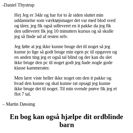
-Daniel Thystrup
Hej Jeg er 34år og har for to år siden sluttet min
uddannelse som værktøjsmager det var med blod sved
og tårer, jeg fik også udleveret en it pakke da jeg fik
den udleveret fik jeg 10 minutters kursus og så skulle
jeg så finde ud af resten selv.
Jeg følte at jeg ikke kunne bruge det til noget så jeg
kunne jo lige så godt bruge min egen pc til opgaven og
en anden ting jeg er også tal blind og der kan du slet
ikke bruge den pc til noget godt jeg hade nogle gode
klasse kammerater.
Men lære viste heller ikke noget om den it pakke og
hvad den kunne og skal kunne rat opsagt jeg kunne
ikke bruge det til noget. Til min svende prøve fik jeg et
flot 7 tal.
– Martin Døssing
En bog kan også hjælpe dit ordblinde
barn