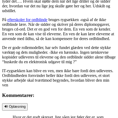
lyder det…. Hvem skal støtte dem når det lige driller og de sidder
der, hvordan var det nu lige jeg skulle gøre her og her. Udskilt og
udstillet.
På
efterskoler for ordblinde
bruges rygsækken -også af de ikke
ordblinde lære. Når de sidder og skriver på deres diplomopgaver,
bruges cd-ord. Det er en god ven for dem. En ven som de kender.
En ven som de kan vise til eleverne. En ven de kan lære eleverne at
anvende med ildhu, så de kan kompensere for deres ordblindhed.
De er gode rollemodeller, har selv fundet glæden ved dette stykke
værktøj og dets muligheder. -Ikke en hæmsko. Ingen tætskrevne
kopisider udleveres til eleverne og den ordblinde sidder alene tilbage
“huskede du en elektronisk udgave til mig ?”
IT-rygsækken kan blive en ven, men ikke bare fordi den udleveres.
Ordblindheden forsvinder heller ikke fordi den udleveres, et stort
stykke arbejde skal tværtimod begyndes, hvordan bliver den min
ven
Kommentarer:
🔊 Oplæsning
Hvor er det godt skrevet, lige såen jeg føler der er, som