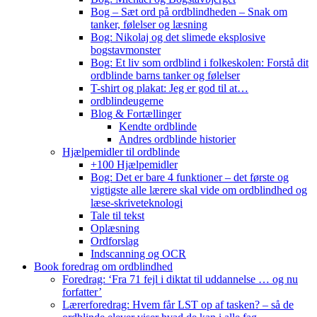
Bog – Sæt ord på ordblindheden – Snak om
tanker, følelser og læsning
Bog: Nikolaj og det slimede eksplosive
bogstavmonster
Bog: Et liv som ordblind i folkeskolen: Forstå dit
ordblinde barns tanker og følelser
T-shirt og plakat: Jeg er god til at…
ordblindeugerne
Blog & Fortællinger
Kendte ordblinde
Andres ordblinde historier
Hjælpemidler til ordblinde
+100 Hjælpemidler
Bog: Det er bare 4 funktioner – det første og
vigtigste alle lærere skal vide om ordblindhed og
læse-skriveteknologi
Tale til tekst
Oplæsning
Ordforslag
Indscanning og OCR
Book foredrag om ordblindhed
Foredrag: ‘Fra 71 fejl i diktat til uddannelse … og nu
forfatter’
Lærerforedrag: Hvem får LST op af tasken? – så de