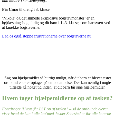
han møder i sin skolegang…”
Pia C
mor til dreng i 3. klasse
‘Nikolaj og det slimede eksplosive bogstavmonster’ er en
højtlæsningsbog til dig og dit barn i 1.-3. klasse, som har svært ved
at knække bogstaverne.
Lad os også stoppe frustrationerne over bogstaverne nu
Søg om hjælpemidler så hurtigt muligt, når dit barn er blevet testet
ordblind eller er optaget på en uddannelse. Der kan nemlig i nogle
tilfælde gå noget tid inden, at dit barn får sine hjælpemidler.
Hvem tager hjælpemidlerne op af tasken?
Foredraget ‘Hvem får LST op af tasken? – så de ordblinde elever
viser hvad de kan i alle fag’med Jesper Sehested er for alle lærerne