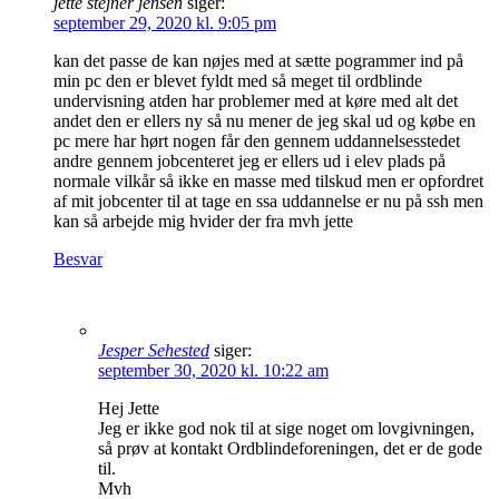
jette stejner jensen
siger:
september 29, 2020 kl. 9:05 pm
kan det passe de kan nøjes med at sætte pogrammer ind på
min pc den er blevet fyldt med så meget til ordblinde
undervisning atden har problemer med at køre med alt det
andet den er ellers ny så nu mener de jeg skal ud og købe en
pc mere har hørt nogen får den gennem uddannelsesstedet
andre gennem jobcenteret jeg er ellers ud i elev plads på
normale vilkår så ikke en masse med tilskud men er opfordret
af mit jobcenter til at tage en ssa uddannelse er nu på ssh men
kan så arbejde mig hvider der fra mvh jette
Besvar
Jesper Sehested
siger:
september 30, 2020 kl. 10:22 am
Hej Jette
Jeg er ikke god nok til at sige noget om lovgivningen,
så prøv at kontakt Ordblindeforeningen, det er de gode
til.
Mvh