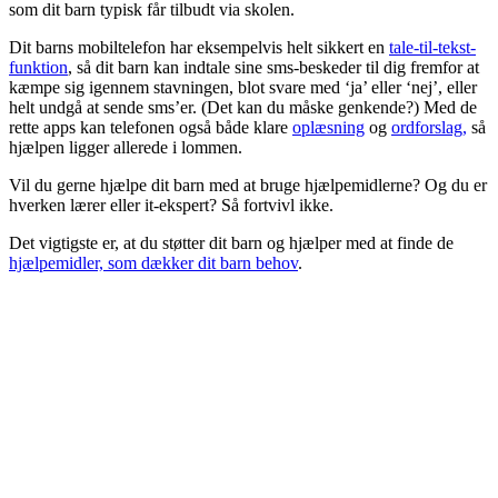
som dit barn typisk får tilbudt via skolen.
Dit barns mobiltelefon har eksempelvis helt sikkert en
tale-til-tekst-
funktion
, så dit barn kan indtale sine sms-beskeder til dig fremfor at
kæmpe sig igennem stavningen, blot svare med ‘ja’ eller ‘nej’, eller
helt undgå at sende sms’er. (Det kan du måske genkende?) Med de
rette apps kan telefonen også både klare
oplæsning
og
ordforslag,
så
hjælpen ligger allerede i lommen.
Vil du gerne hjælpe dit barn med at bruge hjælpemidlerne? Og du er
hverken lærer eller it-ekspert? Så fortvivl ikke.
Det vigtigste er, at du støtter dit barn og hjælper med at finde de
hjælpemidler, som dækker dit barn behov
.