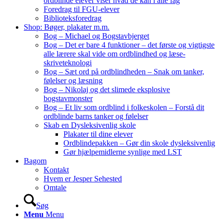
ordblinde elever viser hvad de kan i alle fag
Foredrag til FGU-elever
Biblioteksforedrag
Shop: Bøger, plakater m.m.
Bog – Michael og Bogstavbjerget
Bog – Det er bare 4 funktioner – det første og vigtigste
alle lærere skal vide om ordblindhed og læse-
skriveteknologi
Bog – Sæt ord på ordblindheden – Snak om tanker,
følelser og læsning
Bog – Nikolaj og det slimede eksplosive
bogstavmonster
Bog – Et liv som ordblind i folkeskolen – Forstå dit
ordblinde barns tanker og følelser
Skab en Dysleksivenlig skole
Plakater til dine elever
Ordblindepakken – Gør din skole dysleksivenlig
Gør hjælpemidlerne synlige med LST
Bagom
Kontakt
Hvem er Jesper Sehested
Omtale
Søg
Menu
Menu