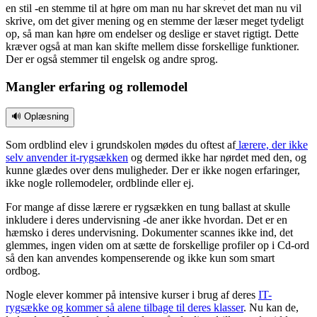
en stil -en stemme til at høre om man nu har skrevet det man nu vil
skrive, om det giver mening og en stemme der læser meget tydeligt
op, så man kan høre om endelser og deslige er stavet rigtigt. Dette
kræver også at man kan skifte mellem disse forskellige funktioner.
Der er også stemmer til engelsk og andre sprog.
Mangler erfaring og rollemodel
🔊 Oplæsning
Som ordblind elev i grundskolen mødes du oftest af
lærere, der ikke
selv anvender it-rygsækken
og dermed ikke har nørdet med den, og
kunne glædes over dens muligheder. Der er ikke nogen erfaringer,
ikke nogle rollemodeler, ordblinde eller ej.
For mange af disse lærere er rygsækken en tung ballast at skulle
inkludere i deres undervisning -de aner ikke hvordan. Det er en
hæmsko i deres undervisning. Dokumenter scannes ikke ind, det
glemmes, ingen viden om at sætte de forskellige profiler op i Cd-ord
så den kan anvendes kompenserende og ikke kun som smart
ordbog.
Nogle elever kommer på intensive kurser i brug af deres
IT-
rygsække og kommer så alene tilbage til deres klasser
. Nu kan de,