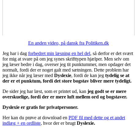
En anden video, på dansk fra Politiken.dk
Jeg har i dag
forbedret min læsning en hel del
, så derfor er det svært
for mig at svare på om jeg synes skrifttypen hjælper. Men selv om
jeg læser bedre i dag, overser jeg tit punktummer, men opdager det
normalt, fordi der er noget galt med sætningen. Dette problem har
jeg ikke når jeg læser med
Dyslexie
, fordi de kan jeg
tydelig se at
der er et punktum, fordi det store bogstav bliver mere tydeligt.
De sider jeg har læst, som er printet ud, kan
jeg godt se er mere
overskuelige, fordi der er mere luft mellem ord og bogstaver.
Dyslexie er grat
is for privatpersoner.
Her kan du prøve at download en
PDF fil med dette og et andet
indlæg + en ordliste
, hvor der er brugt
Dyslexie.