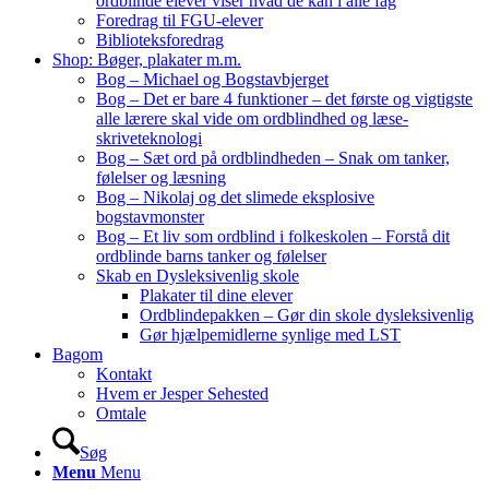
ordblinde elever viser hvad de kan i alle fag
Foredrag til FGU-elever
Biblioteksforedrag
Shop: Bøger, plakater m.m.
Bog – Michael og Bogstavbjerget
Bog – Det er bare 4 funktioner – det første og vigtigste
alle lærere skal vide om ordblindhed og læse-
skriveteknologi
Bog – Sæt ord på ordblindheden – Snak om tanker,
følelser og læsning
Bog – Nikolaj og det slimede eksplosive
bogstavmonster
Bog – Et liv som ordblind i folkeskolen – Forstå dit
ordblinde barns tanker og følelser
Skab en Dysleksivenlig skole
Plakater til dine elever
Ordblindepakken – Gør din skole dysleksivenlig
Gør hjælpemidlerne synlige med LST
Bagom
Kontakt
Hvem er Jesper Sehested
Omtale
Søg
Menu
Menu