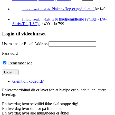
oprindelige
aktuelle
pris
pris
Plakat - 'Jeg er god til at...'
kr.
149
Etlivsomordblind.dk
var:
er:
kr.199.
kr.100.
Gør hjælpemidlerne synlige - Lyt-
Etlivsomordblind.dk
Prisinterval:
Skriv-Tal (LST)
kr.
499
–
kr.
799
kr.499
til
Login til videokurset
kr.799
Username or Email Address
Password
Remember Me
Glemt dit kodeord?
Etlivsomordblind.dk er lavet for, at hjælpe ordblinde til en lettere
hverdag.
En hverdag hvor selvtillid ikke skal stoppe dig!
En hverdag hvor du tror på fremtiden!
En hverdag hvor alle muligheder er åbne!