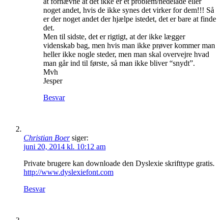
at forhævne at det ikke er et problem/nedelade eller
noget andet, hvis de ikke synes det virker for dem!!! Så
er der noget andet der hjælpe istedet, det er bare at finde
det.
Men til sidste, det er rigtigt, at der ikke lægger
videnskab bag, men hvis man ikke prøver kommer man
heller ikke nogle steder, men man skal overvejre hvad
man går ind til første, så man ikke bliver “snydt”.
Mvh
Jesper
Besvar
Christian Boer
siger:
juni 20, 2014 kl. 10:12 am
Private brugere kan downloade den Dyslexie skrifttype gratis.
http://www.dyslexiefont.com
Besvar