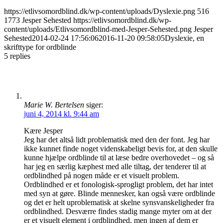
https://etlivsomordblind.dk/wp-content/uploads/Dyslexie.png
516
1773
Jesper Sehested
https://etlivsomordblind.dk/wp-
content/uploads/Etlivsomordblind-med-Jesper-Sehested.png
Jesper
Sehested
2014-02-24 17:56:06
2016-11-20 09:58:05
Dyslexie, en
skrifttype for ordblinde
5
replies
Marie W. Bertelsen
siger:
juni 4, 2014 kl. 9:44 am
Kære Jesper
Jeg har det altså lidt problematisk med den der font. Jeg har
ikke kunnet finde noget videnskabeligt bevis for, at den skulle
kunne hjælpe ordblinde til at læse bedre overhovedet – og så
har jeg en særlig kæphest med alle tiltag, der tenderer til at
ordblindhed på nogen måde er et visuelt problem.
Ordblindhed er et fonologisk-sprogligt problem, det har intet
med syn at gøre. Blinde mennesker, kan også være ordblinde
og det er helt uproblematisk at skelne synsvanskeligheder fra
ordblindhed. Desværre findes stadig mange myter om at der
er et visuelt element i ordblindhed, men ingen af dem er