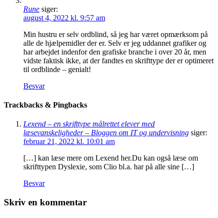
Rune
siger:
august 4, 2022 kl. 9:57 am
Min hustru er selv ordblind, så jeg har været opmærksom på
alle de hjælpemidler der er. Selv er jeg uddannet grafiker og
har arbejdet indenfor den grafiske branche i over 20 år, men
vidste faktisk ikke, at der fandtes en skrifttype der er optimeret
til ordblinde – genialt!
Besvar
Trackbacks & Pingbacks
Lexend – en skrifttype målrettet elever med
læsevanskeligheder – Bloggen om IT og undervisning
siger:
februar 21, 2022 kl. 10:01 am
[…] kan læse mere om Lexend her.Du kan også læse om
skrifttypen Dyslexie, som Clio bl.a. har på alle sine […]
Besvar
Skriv en kommentar