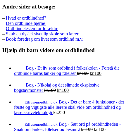
Andre sider at besøge:
–
Hvad er ordblindhed?
–
Den ordblinde hjerne
–
Ordblindetesten for forældre
–
Skab en dysleksivenlig skole som lærer
–
Book foredrag om livet som ordblind m.v.
Hjælp dit barn videre om ordblindhed
Bog - Et liv som ordblind i folkeskolen - Forstå dit
Den
Den
ordblinde barns tanker og følelser
kr.
199
kr.
100
oprindelige
aktuelle
pris
pris
Bog - Nikolaj og det slimede eksplosive
var:
er:
Den
Den
bogstavmonster
kr.
199
kr.
100
kr.199.
kr.100.
oprindelige
aktuelle
pris
pris
Bog - Det er bare 4 funktioner - det
Etlivsomordblind.dk
var:
er:
første og vigtigste alle lærere skal vide om ordblindhed og
kr.199.
kr.100.
læse-skriveteknologi
kr.
250
Bog - Sæt ord på ordblindheden -
Etlivsomordblind.dk
Den
Den
Snak om tanker, følelser og læsning
kr.
199
kr.
100