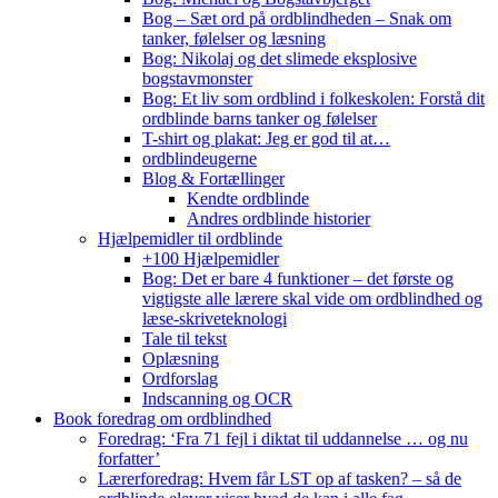
Bog – Sæt ord på ordblindheden – Snak om
tanker, følelser og læsning
Bog: Nikolaj og det slimede eksplosive
bogstavmonster
Bog: Et liv som ordblind i folkeskolen: Forstå dit
ordblinde barns tanker og følelser
T-shirt og plakat: Jeg er god til at…
ordblindeugerne
Blog & Fortællinger
Kendte ordblinde
Andres ordblinde historier
Hjælpemidler til ordblinde
+100 Hjælpemidler
Bog: Det er bare 4 funktioner – det første og
vigtigste alle lærere skal vide om ordblindhed og
læse-skriveteknologi
Tale til tekst
Oplæsning
Ordforslag
Indscanning og OCR
Book foredrag om ordblindhed
Foredrag: ‘Fra 71 fejl i diktat til uddannelse … og nu
forfatter’
Lærerforedrag: Hvem får LST op af tasken? – så de