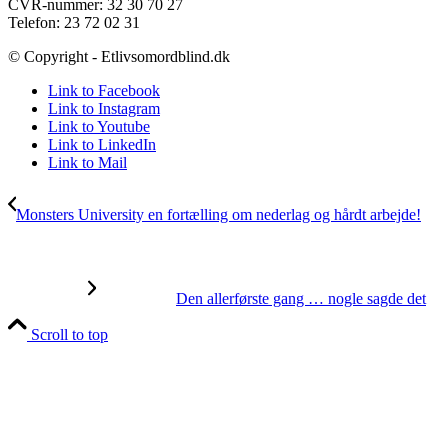
CVR-nummer: 32 30 70 27
Telefon: 23 72 02 31
© Copyright - Etlivsomordblind.dk
Link to Facebook
Link to Instagram
Link to Youtube
Link to LinkedIn
Link to Mail
Monsters University en fortælling om nederlag og hårdt arbejde!
Den allerførste gang … nogle sagde det
Scroll to top