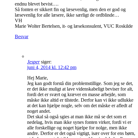
endnu blevet bevist….
Så fonten er sikkert fin og læsevenlig, men den er god og
læsevenlig for alle læsere, ikke særligt de ordblinde…
VH
Marie Wolter Bertelsen, it- og læsekonsulent, VUC Roskilde
Besvar
Jesper
siger:
juni 4, 2014 kl. 12:42 pm
Hej Marie,
Jeg kan godt forstå din problemstillige. Som jeg se det,
er det ikke muligt at lave videnskabeligt beviser for alt,
fordi det er svært og kræver en masse arbejde, som
måske ikke altid er tilstede. Derfor kan vi ikke udlukke
at det kan hjælpe nogle, selv om det måske er afledt af
noget andet.
Det skal så også sgies at man ikke må se det som et
nedelag, hvis man ikke synes fonten virker, fordi vi er
alle forskellige og noget hjælpe for nolge, men ikke
andre. Derfor er det også vigtigt, især over for ens børn,