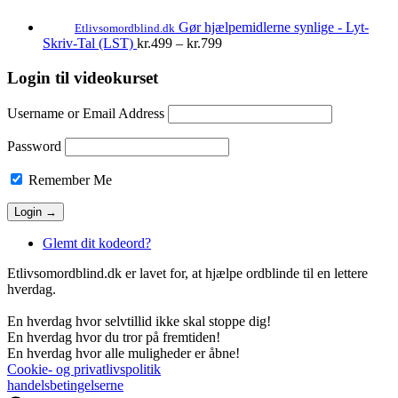
var:
er:
kr.199.
kr.100.
Gør hjælpemidlerne synlige - Lyt-
Etlivsomordblind.dk
Prisinterval:
Skriv-Tal (LST)
kr.
499
–
kr.
799
kr.499
til
Login til videokurset
kr.799
Username or Email Address
Password
Remember Me
Glemt dit kodeord?
Etlivsomordblind.dk er lavet for, at hjælpe ordblinde til en lettere
hverdag.
En hverdag hvor selvtillid ikke skal stoppe dig!
En hverdag hvor du tror på fremtiden!
En hverdag hvor alle muligheder er åbne!
Cookie- og privatlivspolitik
handelsbetingelserne