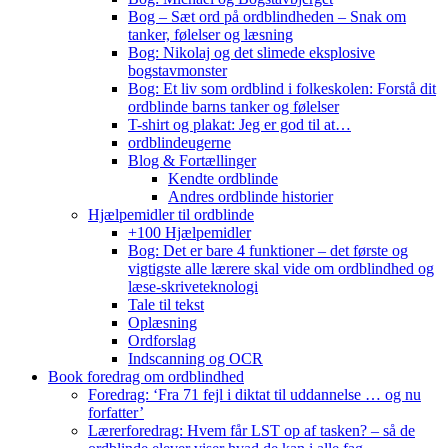
Bog – Sæt ord på ordblindheden – Snak om
tanker, følelser og læsning
Bog: Nikolaj og det slimede eksplosive
bogstavmonster
Bog: Et liv som ordblind i folkeskolen: Forstå dit
ordblinde barns tanker og følelser
T-shirt og plakat: Jeg er god til at…
ordblindeugerne
Blog & Fortællinger
Kendte ordblinde
Andres ordblinde historier
Hjælpemidler til ordblinde
+100 Hjælpemidler
Bog: Det er bare 4 funktioner – det første og
vigtigste alle lærere skal vide om ordblindhed og
læse-skriveteknologi
Tale til tekst
Oplæsning
Ordforslag
Indscanning og OCR
Book foredrag om ordblindhed
Foredrag: ‘Fra 71 fejl i diktat til uddannelse … og nu
forfatter’
Lærerforedrag: Hvem får LST op af tasken? – så de