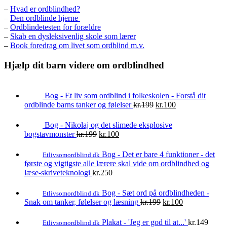
–
Hvad er ordblindhed?
–
Den ordblinde hjerne
–
Ordblindetesten for forældre
–
Skab en dysleksivenlig skole som lærer
–
Book foredrag om livet som ordblind m.v.
Hjælp dit barn videre om ordblindhed
Bog - Et liv som ordblind i folkeskolen - Forstå dit
Den
Den
ordblinde barns tanker og følelser
kr.
199
kr.
100
oprindelige
aktuelle
pris
pris
Bog - Nikolaj og det slimede eksplosive
var:
er:
Den
Den
bogstavmonster
kr.
199
kr.
100
kr.199.
kr.100.
oprindelige
aktuelle
pris
pris
Bog - Det er bare 4 funktioner - det
Etlivsomordblind.dk
var:
er:
første og vigtigste alle lærere skal vide om ordblindhed og
kr.199.
kr.100.
læse-skriveteknologi
kr.
250
Bog - Sæt ord på ordblindheden -
Etlivsomordblind.dk
Den
Den
Snak om tanker, følelser og læsning
kr.
199
kr.
100
oprindelige
aktuelle
pris
pris
Plakat - 'Jeg er god til at...'
kr.
149
Etlivsomordblind.dk