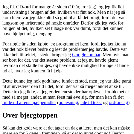
Jeg fik CD-ord for mange år siden (10 år, tror jeg), og jeg fik lidt
undervisning i brugen af det, hvilken var fint nok. Men når jeg så
kom hjem var jeg ikke altid så god til at få det brugt, fordi det var
langsom og irriterende på nogle områder. Derfor gik jeg væk for
brugen af det, hvilken set tilbage nok var dumt, fordi det kunnen
have hjulpet mig, dengang.
For nogle år siden købte jeg programmet igen, fordi jeg tænkte nu
var det nok blevet bedre og løst de problemer jeg havde. Dette var
ikke helt tilfældet, i stedet bruger jeg
Google toolbar
. Men hvis man
ser bort for det, var det største problem, at jeg nu havde glemt
hvordan det skulle bruges, og havde ikke mulighed for lige at finde
ud af, hvor jeg kunnen få hjælp.
Dette kunne jeg nok godt have fundet et sted, men jeg var ikke parat
til at investerer den tid i det, fordi der var så meget andet af se til.
Dette tro jeg ikke, at jeg er den eneste der har oplevet. Problemet er
med så meget andet, at man først må øve sig, før man kan få det
fulde ud af ens hjælpemidler
(
oplæsning
,
tale til tekst
og
ordforslag
).
Over bjergtoppen
Så kan det godt være at det tager en dag at lære, men det kan måske
spare en for 5 dage i fremtiden, så er det jo givet godt ud! Derfor