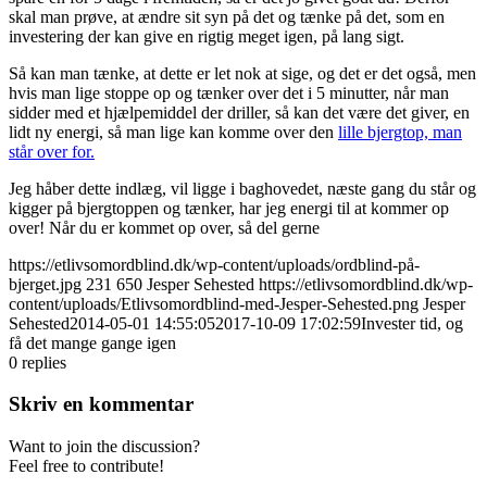
skal man prøve, at ændre sit syn på det og tænke på det, som en
investering der kan give en rigtig meget igen, på lang sigt.
Så kan man tænke, at dette er let nok at sige, og det er det også, men
hvis man lige stoppe op og tænker over det i 5 minutter, når man
sidder med et hjælpemiddel der driller, så kan det være det giver, en
lidt ny energi, så man lige kan komme over den
lille bjergtop, man
står over for.
Jeg håber dette indlæg, vil ligge i baghovedet, næste gang du står og
kigger på bjergtoppen og tænker, har jeg energi til at kommer op
over! Når du er kommet op over, så del gerne
https://etlivsomordblind.dk/wp-content/uploads/ordblind-på-
bjerget.jpg
231
650
Jesper Sehested
https://etlivsomordblind.dk/wp-
content/uploads/Etlivsomordblind-med-Jesper-Sehested.png
Jesper
Sehested
2014-05-01 14:55:05
2017-10-09 17:02:59
Invester tid, og
få det mange gange igen
0
replies
Skriv en kommentar
Want to join the discussion?
Feel free to contribute!